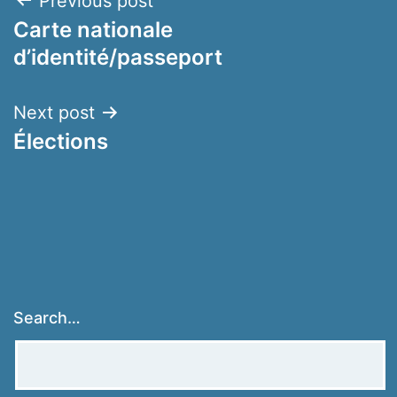
Post
Previous post
Carte nationale
navigation
d’identité/passeport
Next post
Élections
Search…